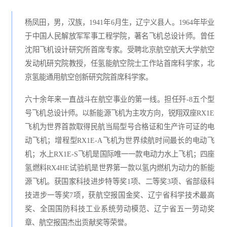
杨凤田，男，汉族，1941年6月生，辽宁义县人。1964年毕业
于中国人民解放军军事工程学院，著名飞机总设计师。曾任
沈阳飞机设计研究所首席专家。受聘北京航空航天大学航空
发动机研究院教授，任氢能航空院士工作站首席科学家，北
京氢能通用航空创新研究院首席科学家。
六十余年来一直战斗在航空事业的第一线。担任歼-8五个型
号飞机总设计师。以新能源飞机为主攻方向，锐翔双座RX1E
飞机为世界首款取得民航当局型号合格证和生产许可证的电
动飞机；增程型RX1E-A飞机为世界续航时间最长的电动飞
机；水上RX1E-S飞机是国际唯一一款电动力水上飞机；四座
氢燃料RX4HE试验机是世界第一款以氢内燃机为动力的新能
源飞机。获国家科技进步特等奖1项、二等奖3项、省部级科
技进步一等奖7项，获航空报国金奖、辽宁省科学技术最高
奖、全国国防科技工业系统劳动模范、辽宁省五一劳动奖
章、航空报国杰出贡献奖等荣誉。